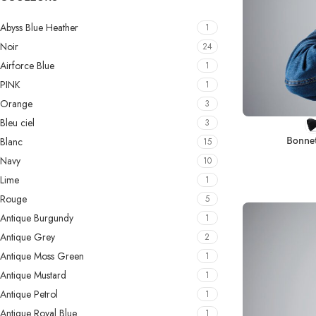
Abyss Blue Heather
1
Noir
24
Airforce Blue
1
PINK
1
Orange
3
Bleu ciel
CHOIX DES OPT
3
Blanc
Bonnet
15
Navy
10
Lime
1
Rouge
5
Antique Burgundy
1
Antique Grey
2
Antique Moss Green
1
Antique Mustard
1
Antique Petrol
1
Antique Royal Blue
1