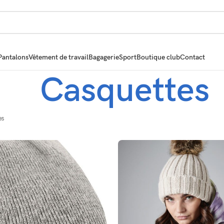
Pantalons
Vêtement de travail
Bagagerie
Sport
Boutique club
Contact
Casquettes
es