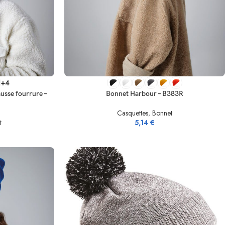
CHOIX DES OPTIONS
+4
usse fourrure –
Bonnet Harbour – B383R
Casquettes
,
Bonnet
t
5,14
€