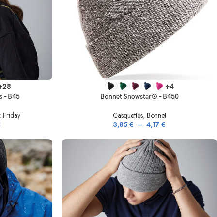
CHOIX DES OPTIONS
+28
+4
s – B45
Bonnet Snowstar® – B450
k Friday
Casquettes
,
Bonnet
€
3,85
€
–
4,17
€