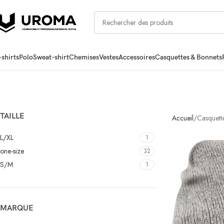
-shirts
Polo
Sweat-shirt
Chemises
Vestes
Accessoires
Casquettes & Bonnets
TAILLE
Accueil
Casquett
L/XL
1
one-size
32
S/M
1
MARQUE