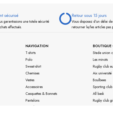
nt sécurisé
Retour sous 15 jours
s garantissions une totale sécurité
Vous disposez d’un délai de
chats effectués.
retourner le/les articles pas 
NAVIGATION
BOUTIQUE 
T-shirts
Stade union c
Polo
Les minots
Sweat-shirt
Rugby club a
Chemises
Aix université
Vestes
Boulbees
Accessoires
Sporting club
Casquettes & Bonnets
All bask
Pantalons
Rugby club g
Pantalons