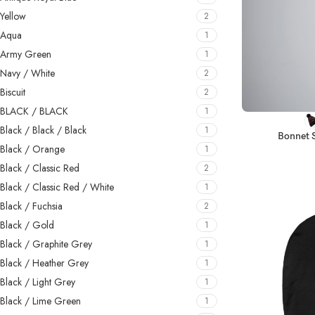
Yellow
2
Aqua
1
Army Green
1
Navy / White
2
Biscuit
2
BLACK / BLACK
1
CHOIX DES OPT
Black / Black / Black
1
Bonnet 
Black / Orange
1
Black / Classic Red
2
Black / Classic Red / White
1
Black / Fuchsia
2
Black / Gold
1
Black / Graphite Grey
1
Black / Heather Grey
1
Black / Light Grey
1
Black / Lime Green
1