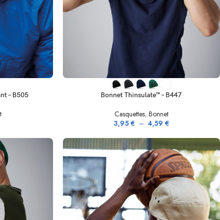
CHOIX DES OPTIONS
nt – B505
Bonnet Thinsulate™ – B447
t
Casquettes
,
Bonnet
3,95
€
–
4,59
€