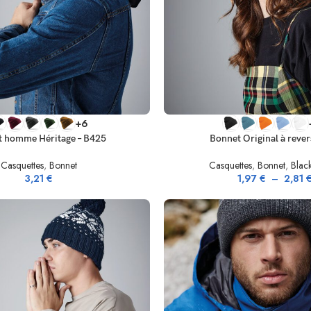
IONS
CHOIX DES OPTIONS
+6
 homme Héritage – B425
Bonnet Original à rever
Casquettes
,
Bonnet
Casquettes
,
Bonnet
,
Blac
3,21
€
1,97
€
–
2,81