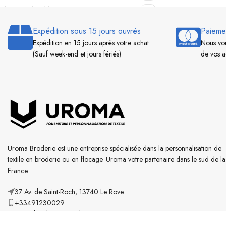
Classic Red / White
3
CRANBERRY
1
Expédition sous 15 jours ouvrés
Paieme
Dark Graphite
1
Expédition en 15 jours après votre achat
Nous vou
Dark Grey / Light Grey
1
(Sauf week-end et jours fériés)
de vos a
Dark Khaki / Dark Grey
1
DARK NAVY
1
Dark Shadow Heather
1
Darkgrey / White
1
Dove Grey
1
Earth brown / Black / Dark Grey
1
Emerald
1
Uroma Broderie est une entreprise spécialisée dans la personnalisation de
Evergreen
textile en broderie ou en flocage. Uroma votre partenaire dans le sud de la
1
France
Evergreen / White
1
Fluorescent Green
1
37 Av. de Saint-Roch, 13740 Le Rove
Forest Green / Light Grey
1
+33491230029
Forest Green / Taupe
uromabroderie@gmail.com
1