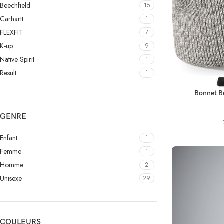
Beechfield
15
Carhartt
1
FLEXFIT
7
K-up
9
Native Spirit
1
Result
1
CHOIX DES OPT
Bonnet Be
GENRE
Enfant
1
Femme
1
Homme
2
Unisexe
29
COULEURS