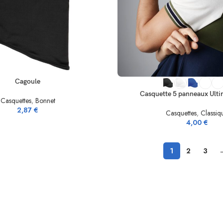
NIER
SELECT OPTIONS
Cagoule
Casquette 5 panneaux Ulti
Casquettes
,
Bonnet
2,87
€
Casquettes
,
Classiq
4,00
€
1
2
3