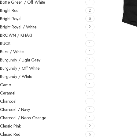
Bottle Green / Off White
1
Bright Red
2
Bright Royal
5
Bright Royal / White
2
BROWN / KHAKI
1
BUCK
1
AJOUTER AU PA
Buck / White
1
Burgundy / Light Grey
1
Burgundy / Off White
1
Burgundy / White
1
Camo
1
Caramel
1
Charcoal
1
Charcoal / Navy
1
Charcoal / Neon Orange
1
Classic Pink
2
Classic Red
6