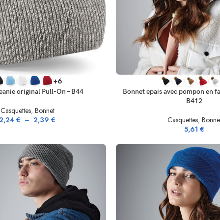
IONS
CHOIX DES OPTIONS
+6
anie original Pull-On – B44
Bonnet epais avec pompon en fa
B412
Casquettes
,
Bonnet
2,24
€
–
2,39
€
Casquettes
,
Bonne
5,61
€