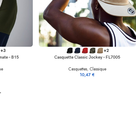
SELECT OPTIONS
+3
+2
mate – B15
Casquette Classic Jockey – FL7005
ue
Casquettes
,
Classique
10,47
€
→