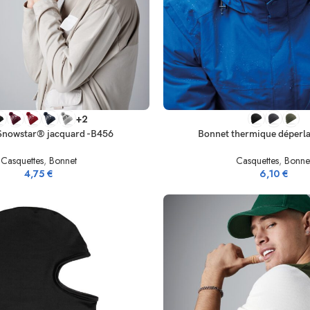
IONS
CHOIX DES OPTIONS
+2
Snowstar® jacquard -B456
Bonnet thermique déperla
Casquettes
,
Bonnet
Casquettes
,
Bonne
4,75
€
6,10
€