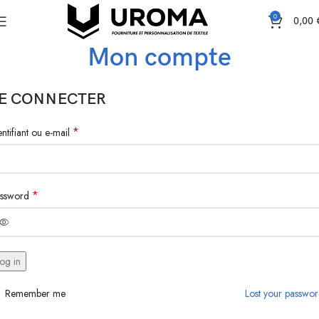
0
0,00
Mon compte
Home
Mon compte
E CONNECTER
*
entifiant ou e-mail
*
ssword
og in
Remember me
Lost your passwo