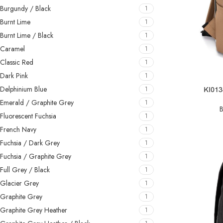
Burgundy / Black
1
Burnt Lime
1
Burnt Lime / Black
1
Caramel
1
Classic Red
1
Dark Pink
1
SELECT OPTIO
Delphinium Blue
1
KI0138
Emerald / Graphite Grey
1
B
Fluorescent Fuchsia
1
French Navy
1
Fuchsia / Dark Grey
1
Fuchsia / Graphite Grey
1
Full Grey / Black
1
Glacier Grey
1
Graphite Grey
1
Graphite Grey Heather
1