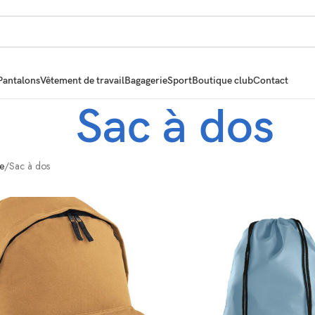
Pantalons
Vêtement de travail
Bagagerie
Sport
Boutique club
Contact
Sac à dos
e
Sac à dos