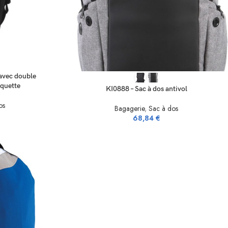
SELECT OPTIONS
 avec double
quette
KI0888 – Sac à dos antivol
os
Bagagerie
,
Sac à dos
68,84
€