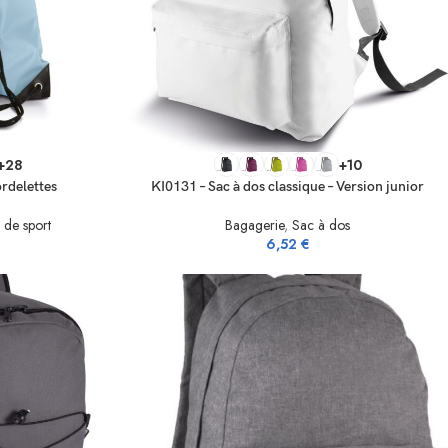
SELECT OPTIONS
+28
+10
ordelettes
KI0131 – Sac à dos classique – Version junior
 de sport
Bagagerie
,
Sac à dos
€
6,52
€