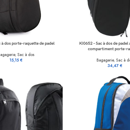
NS
SELECT OPTIONS
 à dos porte-raquette de padel
KI0652 – Sac à dos de padel
compartiment porte-ra
agagerie
,
Sac à dos
15,15
€
Bagagerie
,
Sac à d
34,47
€