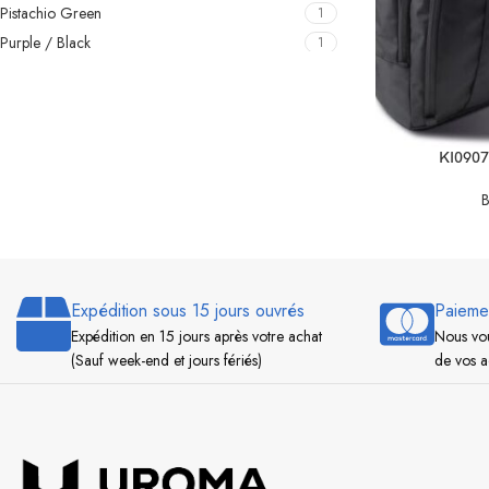
Pistachio Green
1
Purple / Black
1
Radiant Orchid
1
Red / White / Light Grey
1
Reflex blue/White/French red
1
SELECT OPTIO
KI0907 
Royal Blue / Black
1
Royal Blue / White / Light Grey
1
B
Sapphire Blue
1
Shale Grey
1
Sky Blue / French Navy
1
Sky Blue / Navy
Expédition sous 15 jours ouvrés
Paieme
1
Expédition en 15 jours après votre achat
Nous vou
Spicy Orange
1
(Sauf week-end et jours fériés)
de vos a
Surf Blue / Graphite Grey
1
White / Dark Grey
1
White / Graphite Grey
1
Yellow / Dark Grey
1
Yellow / Graphite Grey
1