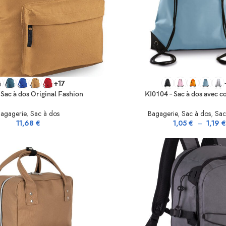
NS
SELECT OPTIONS
+17
Sac à dos Original Fashion
KI0104 – Sac à dos avec c
agagerie
,
Sac à dos
Bagagerie
,
Sac à dos
,
Sac
11,68
€
1,05
€
–
1,19