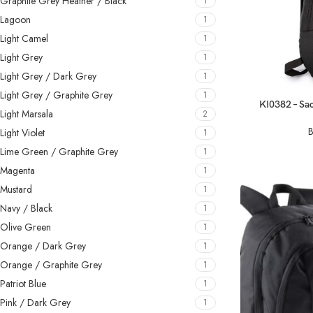
Graphite Grey Heather / Black
1
Lagoon
1
Light Camel
1
Light Grey
1
Light Grey / Dark Grey
1
Light Grey / Graphite Grey
1
SELECT OPTIO
KI0382 – Sac
Light Marsala
2
B
Light Violet
1
Lime Green / Graphite Grey
1
Magenta
1
Mustard
1
Navy / Black
1
Olive Green
1
Orange / Dark Grey
1
Orange / Graphite Grey
1
Patriot Blue
1
Pink / Dark Grey
1