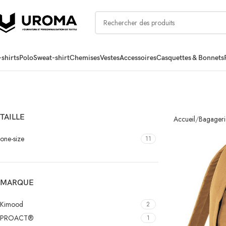
-shirts
Polo
Sweat-shirt
Chemises
Vestes
Accessoires
Casquettes & Bonnets
TAILLE
Accueil
Bagageri
one-size
11
MARQUE
Kimood
2
PROACT®
1