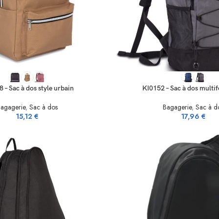
NS
SELECT OPTIONS
 – Sac à dos style urbain
KI0152 – Sac à dos multi
agagerie
,
Sac à dos
Bagagerie
,
Sac à d
15,12
€
17,96
€