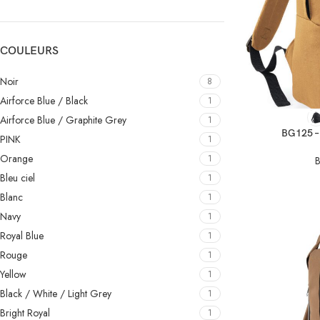
COULEURS
Noir
8
Airforce Blue / Black
1
SELECT OPTIO
Airforce Blue / Graphite Grey
1
BG125 – 
PINK
1
Orange
1
B
Bleu ciel
1
Blanc
1
Navy
1
Royal Blue
1
Rouge
1
Yellow
1
Black / White / Light Grey
1
Bright Royal
1