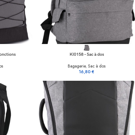
SELECT OPTIONS
fonctions
KI0158 – Sac à dos
os
Bagagerie
,
Sac à dos
16,80
€