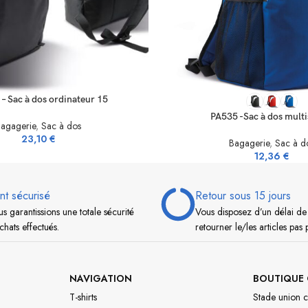
NS
SELECT OPTIONS
– Sac à dos ordinateur 15
PA535 -Sac à dos multi
agagerie
,
Sac à dos
23,10
€
Bagagerie
,
Sac à d
12,36
€
nt sécurisé
Retour sous 15 jours
s garantissions une totale sécurité
Vous disposez d’un délai de
chats effectués.
retourner le/les articles pas 
NAVIGATION
BOUTIQUE 
T-shirts
Stade union c