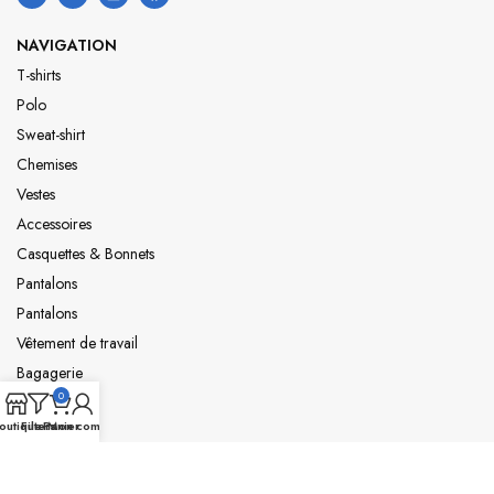
NAVIGATION
T-shirts
Polo
Sweat-shirt
Chemises
Vestes
Accessoires
Casquettes & Bonnets
Pantalons
Pantalons
Vêtement de travail
Bagagerie
0
Sport
outique
Filters
Panier
Mon compte
BOUTIQUE CLUB
Stade union cavaillonnais