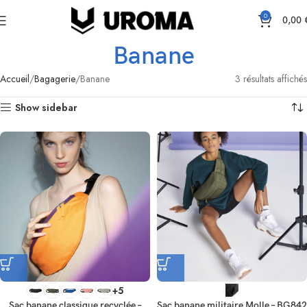
0
0,00
Banane
Accueil
Bagagerie
Banane
3 résultats affichés
Show sidebar
+5
Sac banane classique recyclée –
Sac banane militaire Molle – BG842