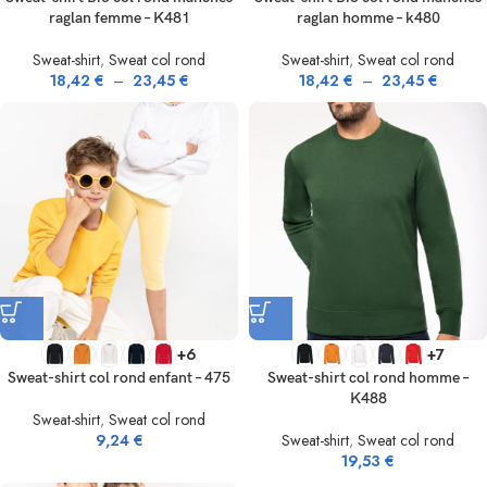
raglan femme – K481
raglan homme – k480
Sweat-shirt
,
Sweat col rond
Sweat-shirt
,
Sweat col rond
18,42
€
–
23,45
€
18,42
€
–
23,45
€
+6
+7
Sweat-shirt col rond enfant – 475
Sweat-shirt col rond homme –
K488
Sweat-shirt
,
Sweat col rond
9,24
€
Sweat-shirt
,
Sweat col rond
19,53
€