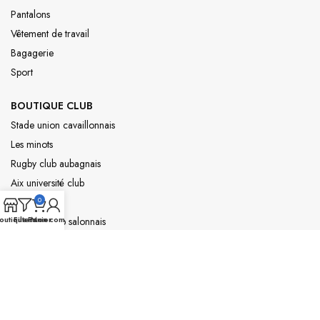
Pantalons
Vêtement de travail
Bagagerie
Sport
BOUTIQUE CLUB
Stade union cavaillonnais
Les minots
Rugby club aubagnais
Aix université club
0
Boulbees
outique
Filters
Panier
Mon compte
Sporting club salonnais
All bask
Rugby club gignac marignane
INFORMATIONS
Mentions légales