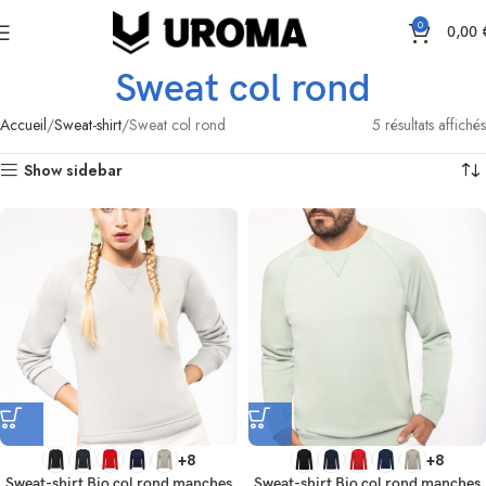
0
0,00
Sweat col rond
Accueil
Sweat-shirt
Sweat col rond
5 résultats affichés
Show sidebar
+8
+8
Sweat-shirt Bio col rond manches
Sweat-shirt Bio col rond manches