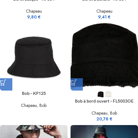
Chapeau
Chapeau
9,80
€
9,41
€
Bob – KP125
Bob à bord ouvert – FL5003OE
Chapeau
,
Bob
Chapeau
,
Bob
20,78
€