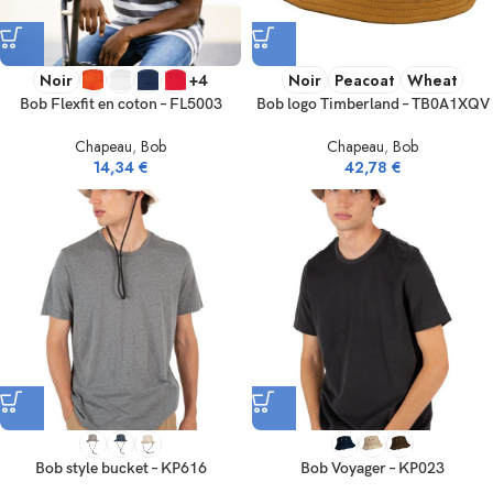
Noir
+4
Noir
Peacoat
Wheat
Bob Flexfit en coton – FL5003
Bob logo Timberland – TB0A1XQV
Chapeau
,
Bob
Chapeau
,
Bob
14,34
€
42,78
€
Bob style bucket – KP616
Bob Voyager – KP023