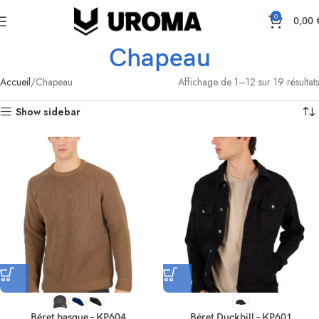
0
0,00
Chapeau
Accueil
Chapeau
Affichage de 1–12 sur 19 résultats
Show sidebar
Béret basque – KP604
Béret Duckbill – KP601