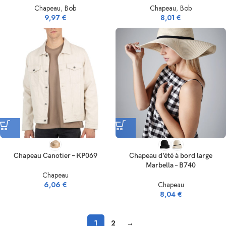
Chapeau
,
Bob
Chapeau
,
Bob
9,97
€
8,01
€
Chapeau Canotier – KP069
Chapeau d’été à bord large
Marbella – B740
Chapeau
6,06
€
Chapeau
8,04
€
1
2
→