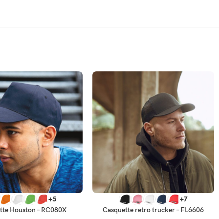
TIONS
SELECT OPTIONS
+5
+7
tte Houston – RC080X
Casquette retro trucker – FL6606