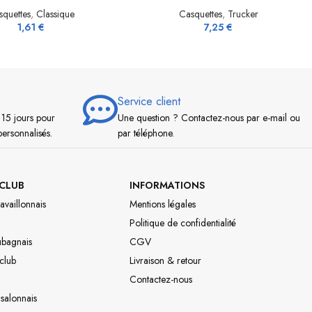
squettes
,
Classique
Casquettes
,
Trucker
1,61
€
7,25
€
Service client
 15 jours pour
Une question ? Contactez-nous par e-mail ou
personnalisés.
par téléphone.
CLUB
INFORMATIONS
availlonnais
Mentions légales
Politique de confidentialité
ubagnais
CGV
 club
Livraison & retour
Contactez-nous
 salonnais