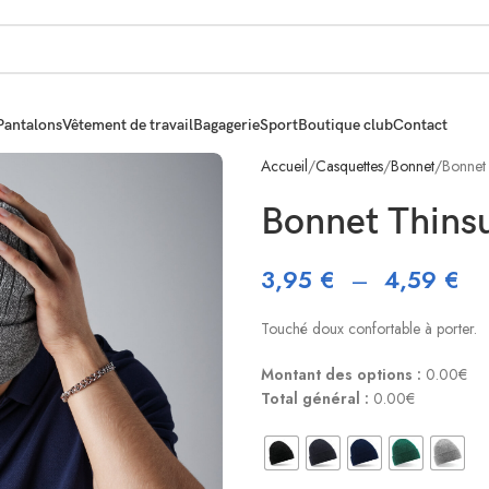
Pantalons
Vêtement de travail
Bagagerie
Sport
Boutique club
Contact
Accueil
Casquettes
Bonnet
Bonnet
Bonnet Thinsu
3,95
€
–
4,59
€
Touché doux confortable à porter.
Montant des options :
0.00€
Total général :
0.00€