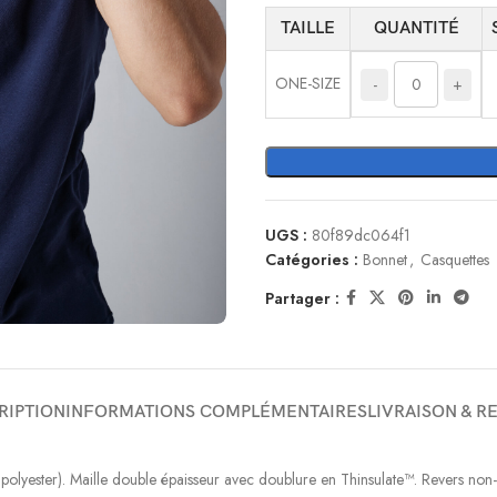
TAILLE
QUANTITÉ
ONE-SIZE
-
+
UGS :
80f89dc064f1
Catégories :
Bonnet
,
Casquettes
Partager :
RIPTION
INFORMATIONS COMPLÉMENTAIRES
LIVRAISON & R
yester). Maille double épaisseur avec doublure en Thinsulate™. Revers non-côt