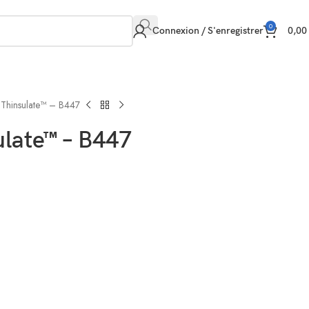
0
Connexion / S'enregistrer
0,0
 Thinsulate™ – B447
late™ – B447