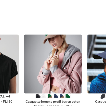
SELECT OPTIONS
SELECT OP
YAL
+4
a – FL180
Casquette homme profil bas en coton
Casque