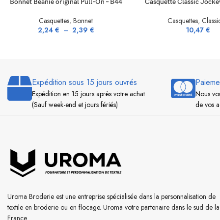
Bonnet Beanie original Pull-On – B44
Casquette Classic Jocke
Casquettes
,
Bonnet
Casquettes
,
Classi
2,24
€
–
2,39
€
10,47
€
Expédition sous 15 jours ouvrés
Paieme
Expédition en 15 jours après votre achat
Nous vou
(Sauf week-end et jours fériés)
de vos a
Uroma Broderie est une entreprise spécialisée dans la personnalisation de
textile en broderie ou en flocage. Uroma votre partenaire dans le sud de la
France