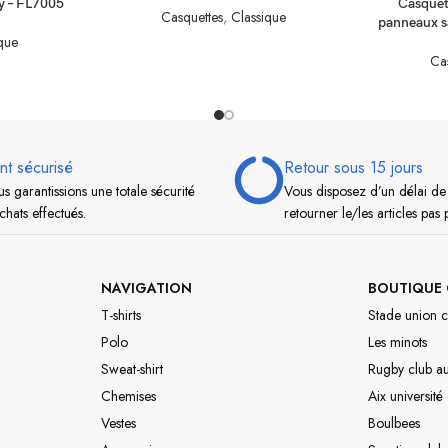
y – FL7005
Casquet
Casquettes
,
Classique
panneaux s
que
Ca
nt sécurisé
Retour sous 15 jours
s garantissions une totale sécurité
Vous disposez d’un délai de
chats effectués.
retourner le/les articles pas 
NAVIGATION
BOUTIQUE 
T-shirts
Stade union c
Polo
Les minots
Sweat-shirt
Rugby club a
Chemises
Aix université
Vestes
Boulbees