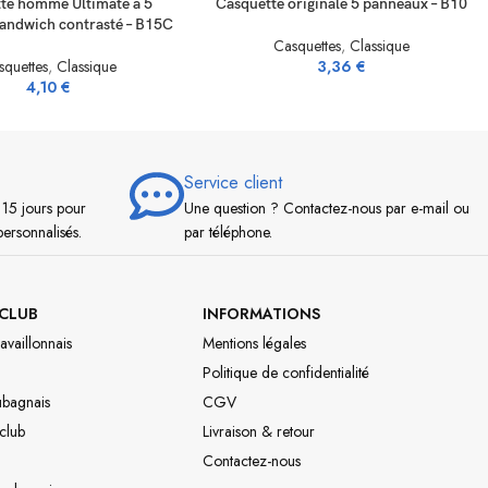
te homme Ultimate à 5
Casquette originale 5 panneaux – B10
andwich contrasté – B15C
Casquettes
,
Classique
squettes
,
Classique
3,36
€
4,10
€
Service client
 15 jours pour
Une question ? Contactez-nous par e-mail ou
personnalisés.
par téléphone.
CLUB
INFORMATIONS
availlonnais
Mentions légales
Politique de confidentialité
ubagnais
CGV
 club
Livraison & retour
Contactez-nous