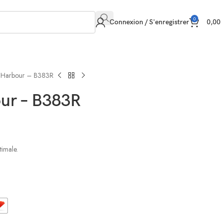
0
Connexion / S'enregistrer
0,0
 Harbour – B383R
ur – B383R
timale.