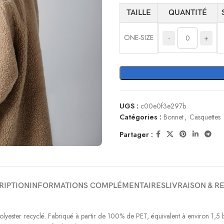
TAILLE
QUANTITÉ
ONE-SIZE
-
+
UGS :
c00e0f3e297b
Catégories :
Bonnet
,
Casquettes
Partager :
RIPTION
INFORMATIONS COMPLÉMENTAIRES
LIVRAISON & R
ester recyclé. Fabriqué à partir de 100% de PET, équivalent à environ 1,5 bo