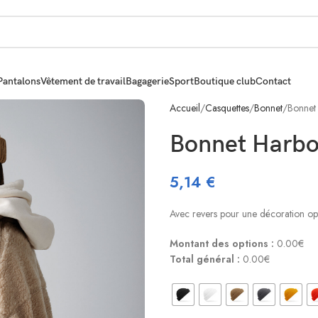
Pantalons
Vêtement de travail
Bagagerie
Sport
Boutique club
Contact
Accueil
Casquettes
Bonnet
Bonnet
Bonnet Harbo
5,14
€
Avec revers pour une décoration op
Montant des options :
0.00€
Total général :
0.00€