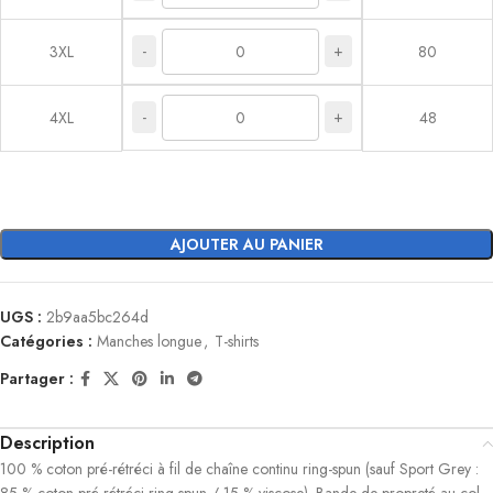
-
+
3XL
80
-
+
4XL
48
AJOUTER AU PANIER
UGS :
2b9aa5bc264d
Catégories :
Manches longue
,
T-shirts
Partager :
Description
100 % coton pré-rétréci à fil de chaîne continu ring-spun (sauf Sport Grey :
85 % coton pré-rétréci ring-spun / 15 % viscose). Bande de propreté au col.