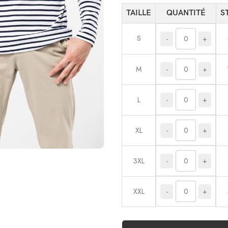
TAILLE
QUANTITÉ
S
S
-
+
-
+
M
-
+
L
-
+
XL
-
+
3XL
-
+
XXL