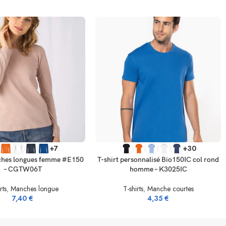
TIONS
SELECT OPTIONS
+7
+30
ches longues femme #E150
T-shirt personnalisé Bio150IC col rond
– CGTW06T
homme – K3025IC
rts
,
Manches longue
T-shirts
,
Manche courtes
7,40
€
4,35
€