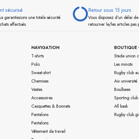
nt sécurisé
Retour sous 15 jours
s garantissions une totale sécurité
Vous disposez d’un délai de
chats effectués.
retourner le/les articles pas 
NAVIGATION
BOUTIQUE 
T-shirts
Stade union c
Polo
Les minots
Sweat-shirt
Rugby club a
Chemises
Aix université
Vestes
Boulbees
Accessoires
Sporting club
Casquettes & Bonnets
All bask
Pantalons
Rugby club g
Pantalons
Vêtement de travail