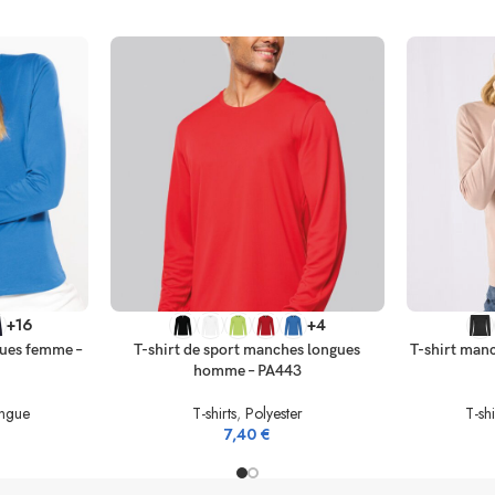
SELECT OPTIONS
SELECT OP
+16
+4
gues femme –
T-shirt de sport manches longues
T-shirt man
homme – PA443
ngue
T-shirts
,
Polyester
T-shi
7,40
€