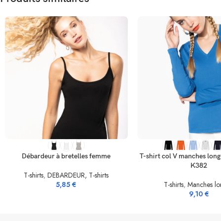
CHOIX DES OPTIONS
SELECT OPTIONS
Débardeur à bretelles femme
T-shirt col V manches lon
K382
T-shirts
,
DEBARDEUR, T-shirts
5,85
€
T-shirts
,
Manches lo
9,10
€