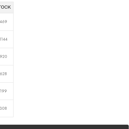
TOCK
469
1144
920
628
199
308