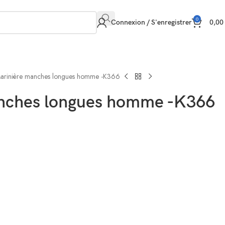
0
Connexion / S'enregistrer
0,0
arinière manches longues homme -K366
nches longues homme -K366