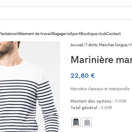
Pantalons
Vêtement de travail
Bagagerie
Sport
Boutique club
Contact
Accueil
T-shirts
Manches longue
M
Marinière ma
22,80
€
Marinière classique et intemporelle.
Montant des options :
0.00€
Total général :
0.00€