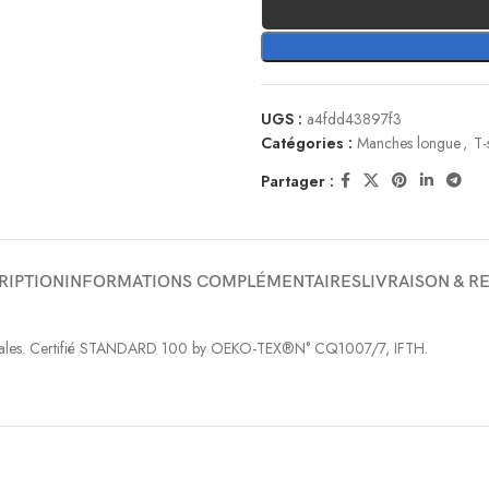
UGS :
a4fdd43897f3
Catégories :
Manches longue
,
T-
Partager :
RIPTION
INFORMATIONS COMPLÉMENTAIRES
LIVRAISON & R
 latérales. Certifié STANDARD 100 by OEKO-TEX®N° CQ1007/7, IFTH.