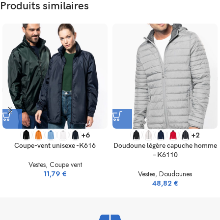
Produits similaires
+6
+2
Coupe-vent unisexe -K616
Doudoune légère capuche homme
– K6110
Vestes
,
Coupe vent
11,79
€
Vestes
,
Doudounes
48,82
€