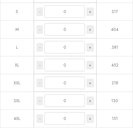
-
+
S
317
-
+
M
404
-
+
L
381
-
+
XL
452
-
+
XXL
218
-
+
3XL
130
-
+
4XL
151