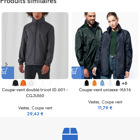
Produits similaires
+6
Coupe-vent doublé tricot ID.601 –
Coupe-vent unisexe -K616
CGJUI60
Vestes
,
Coupe vent
Vestes
,
Coupe vent
11,79
€
29,43
€