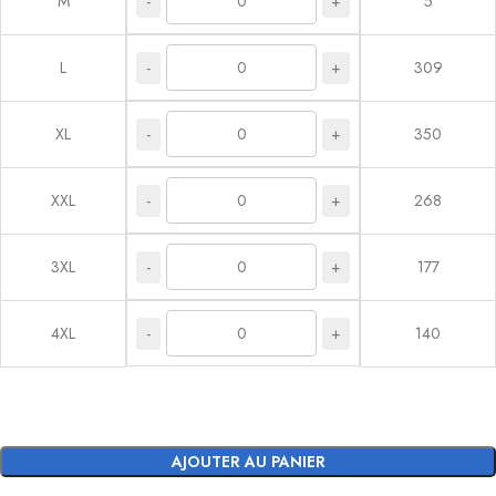
-
+
M
5
-
+
L
309
-
+
XL
350
-
+
XXL
268
-
+
3XL
177
-
+
4XL
140
AJOUTER AU PANIER