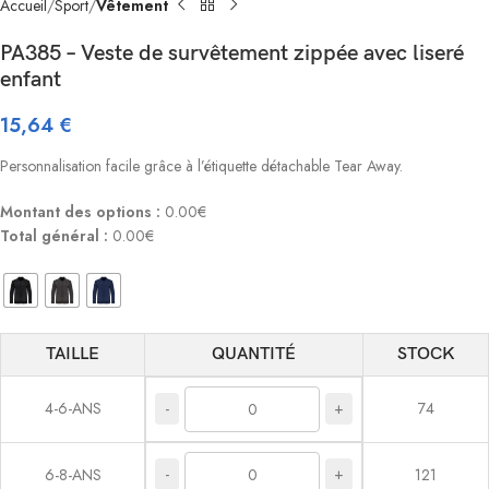
Accueil
Sport
Vêtement
PA385 – Veste de survêtement zippée avec liseré
enfant
15,64
€
Personnalisation facile grâce à l’étiquette détachable Tear Away.
Montant des options :
0.00€
Total général :
0.00€
TAILLE
QUANTITÉ
STOCK
4-6-ANS
74
-
+
-
+
6-8-ANS
121