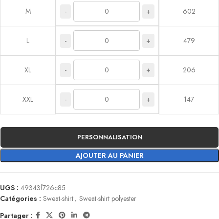
-
+
M
602
-
+
L
479
-
+
XL
206
-
+
XXL
147
PERSONNALISATION
AJOUTER AU PANIER
UGS :
49343f726c85
Catégories :
Sweat-shirt
,
Sweat-shirt polyester
Partager :