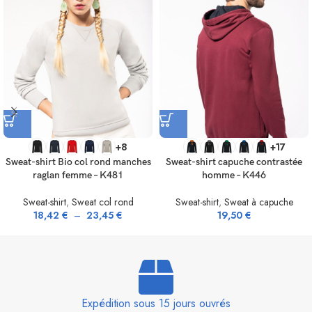
+8
+17
Sweat-shirt Bio col rond manches
Sweat-shirt capuche contrastée
raglan femme – K481
homme – K446
Sweat-shirt
,
Sweat col rond
Sweat-shirt
,
Sweat à capuche
18,42
€
–
23,45
€
19,50
€
Expédition sous 15 jours ouvrés