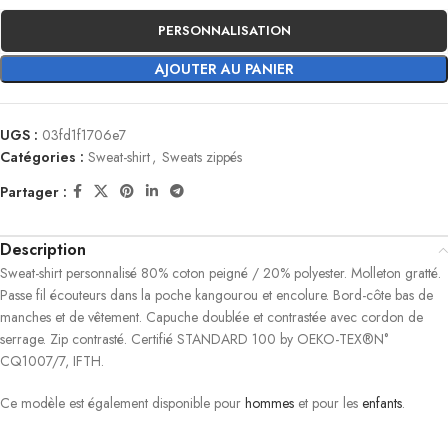
PERSONNALISATION
AJOUTER AU PANIER
UGS :
03fd1f1706e7
Catégories :
Sweat-shirt
,
Sweats zippés
Partager :
Description
Sweat-shirt personnalisé 80% coton peigné / 20% polyester. Molleton gratté.
Passe fil écouteurs dans la poche kangourou et encolure. Bord-côte bas de
manches et de vêtement. Capuche doublée et contrastée avec cordon de
serrage. Zip contrasté. Certifié STANDARD 100 by OEKO-TEX®N°
CQ1007/7, IFTH.
Ce modèle est également disponible pour
hommes
et pour les
enfants
.