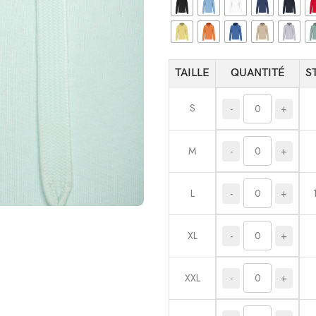
TAILLE
QUANTITÉ
S
S
-
+
-
+
M
-
+
L
-
+
XL
-
+
XXL