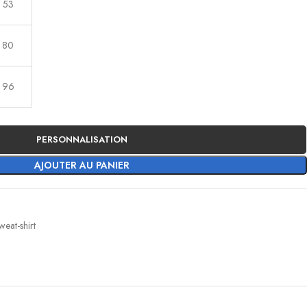
53
80
96
PERSONNALISATION
AJOUTER AU PANIER
weat-shirt