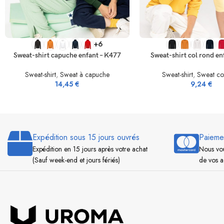
SELECT OPTIONS
SELECT OPTIONS
+6
Sweat-shirt capuche enfant – K477
Sweat-shirt col rond en
Sweat-shirt
,
Sweat à capuche
Sweat-shirt
,
Sweat co
14,45
€
9,24
€
Expédition sous 15 jours ouvrés
Paieme
Expédition en 15 jours après votre achat
Nous vou
(Sauf week-end et jours fériés)
de vos a