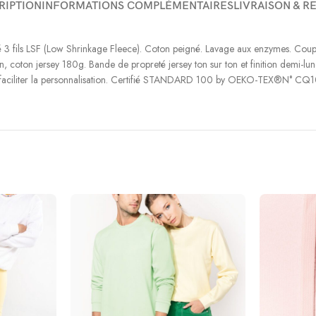
RIPTION
INFORMATIONS COMPLÉMENTAIRES
LIVRAISON & R
 3 fils LSF (Low Shrinkage Fleece). Coton peigné. Lavage aux enzymes. Coupe 
on jersey 180g. Bande de propreté jersey ton sur ton et finition demi-lune i
our faciliter la personnalisation. Certifié STANDARD 100 by OEKO-TEX®N° CQ