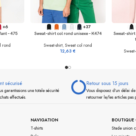
SELECT OPTIONS
SELECT OP
+6
+37
fant – 475
Sweat-shirt col rond unisexe – K474
Sweat-shirt
l rond
Sweat-shirt
,
Sweat col rond
12,63
€
Sweat-s
nt sécurisé
Retour sous 15 jours
s garantissions une totale sécurité
Vous disposez d’un délai de
chats effectués.
retourner le/les articles pas 
NAVIGATION
BOUTIQUE 
T-shirts
Stade union c