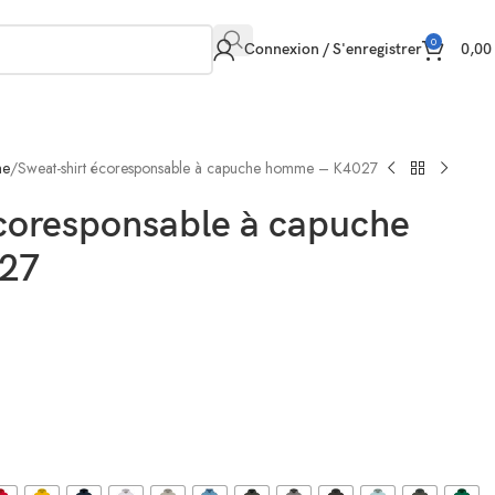
0
Connexion / S'enregistrer
0,0
he
Sweat-shirt écoresponsable à capuche homme – K4027
écoresponsable à capuche
27