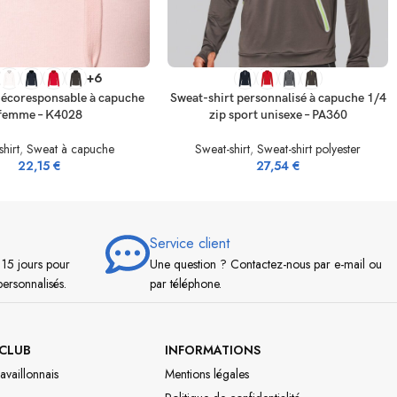
TIONS
SELECT OPTIONS
+6
 écoresponsable à capuche
Sweat-shirt personnalisé à capuche 1/4
femme – K4028
zip sport unisexe – PA360
hirt
,
Sweat à capuche
Sweat-shirt
,
Sweat-shirt polyester
22,15
€
27,54
€
Service client
 15 jours pour
Une question ? Contactez-nous par e-mail ou
personnalisés.
par téléphone.
CLUB
INFORMATIONS
availlonnais
Mentions légales