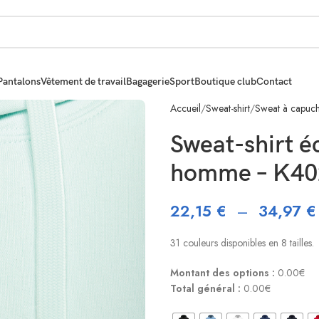
Pantalons
Vêtement de travail
Bagagerie
Sport
Boutique club
Contact
Accueil
Sweat-shirt
Sweat à capuc
Sweat-shirt 
homme – K40
22,15
€
–
34,97
€
31 couleurs disponibles en 8 tailles.
Montant des options :
0.00€
Total général :
0.00€