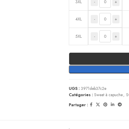
-
+
3XL
-
+
4XL
-
+
5XL
UGS :
3971deb37c2e
Catégories :
Sweat à capuche
,
S
Partager :