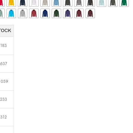
TOCK
183
637
1059
233
312