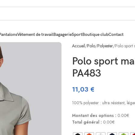
Pantalons
Vêtement de travail
Bagagerie
Sport
Boutique club
Contact
Accueil
Polo
Polyester
Polo sport
Polo sport m
PA483
11,03
€
100% polyester : ultra résistant, léger
Montant des options :
0.00€
Total général :
0.00€