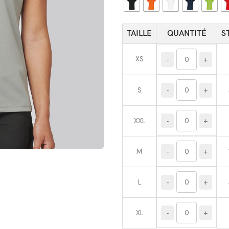
TAILLE
QUANTITÉ
S
XS
-
+
-
+
S
-
+
XXL
-
+
M
-
+
L
-
+
XL