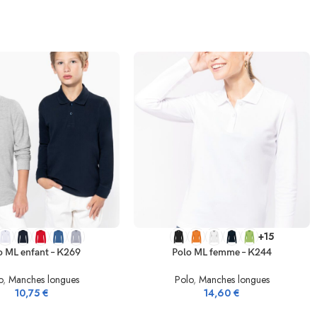
TIONS
SELECT OPTIONS
+15
o ML enfant – K269
Polo ML femme – K244
o
,
Manches longues
Polo
,
Manches longues
10,75
€
14,60
€