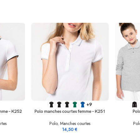
SELECT OPTIONS
SELECT OP
+9
emme – K252
Polo manches courtes femme – K251
Pol
rtes
Polo
,
Manches courtes
Pol
14,50
€