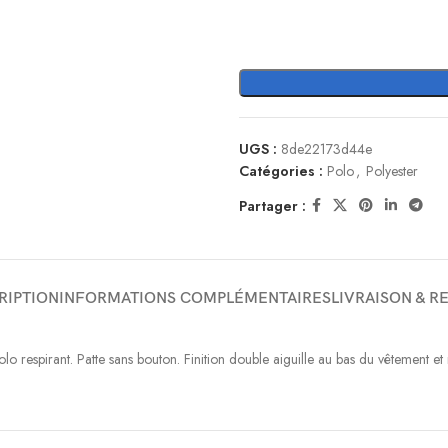
UGS :
8de22173d44e
Catégories :
Polo
,
Polyester
Partager :
RIPTION
INFORMATIONS COMPLÉMENTAIRES
LIVRAISON & R
 Polo respirant. Patte sans bouton. Finition double aiguille au bas du vêt