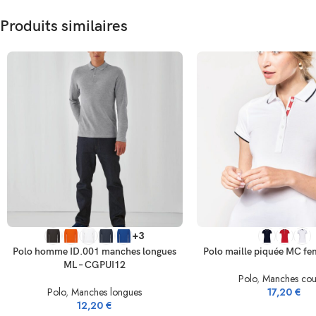
Produits similaires
SELECT OPTIONS
SELECT OPTIONS
+3
Polo homme ID.001 manches longues
Polo maille piquée MC f
ML – CGPUI12
Polo
,
Manches cou
Polo
,
Manches longues
17,20
€
12,20
€