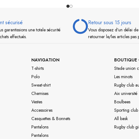
nt sécurisé
Retour sous 15 jours
s garantissions une totale sécurité
Vous disposez d’un délai de
chats effectués.
retourner le/les articles pas 
NAVIGATION
BOUTIQUE 
T-shirts
Stade union c
Polo
Les minots
Sweat-shirt
Rugby club a
Chemises
Aix université
Vestes
Boulbees
Accessoires
Sporting club
Casquettes & Bonnets
All bask
Pantalons
Rugby club g
Pantalons