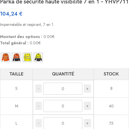
Parka de sécurité haute visibilité 7 en 1 – YHVP711
104,24
€
Imperméable et respirant, 7 en 1.
Montant des options :
0.00€
Total général :
0.00€
TAILLE
QUANTITÉ
STOCK
S
8
-
+
-
+
M
40
-
+
L
75