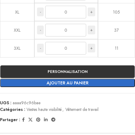
-
+
XL
105
-
+
XXL
37
-
+
3XL
11
PERSONNALISATION
AJOUTER AU PANIER
UGS :
aaaa96c96bae
Catégories :
Vestes haute visibilité
,
Vêtement de travail
Partager :