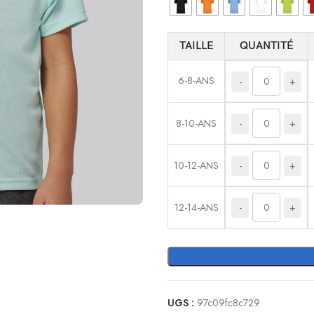
TAILLE
QUANTITÉ
6-8-ANS
-
+
-
+
8-10-ANS
-
+
10-12-ANS
-
+
12-14-ANS
UGS :
97c09fc8c729