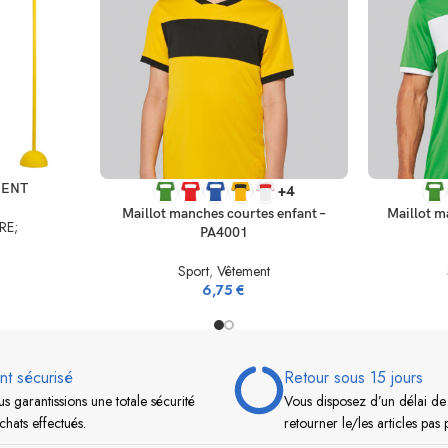
CHOIX DES OPTIONS
CHOIX DES
MENT
+4
Maillot manches courtes enfant –
Maillot m
RE;
PA4001
Sport
,
Vêtement
6,75
€
nt sécurisé
Retour sous 15 jours
s garantissions une totale sécurité
Vous disposez d’un délai de
chats effectués.
retourner le/les articles pas 