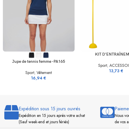
CHOIX DES OPTIONS
AJOUTER AU PANIER
KIT D’ENTRAÎNE
Jupe de tennis femme -PA165
Sport
,
ACCESSOI
13,73
€
Sport
,
Vêtement
16,94
€
Expédition sous 15 jours ouvrés
Paieme
Expédition en 15 jours après votre achat
Nous vou
(Sauf week-end et jours fériés)
de vos a