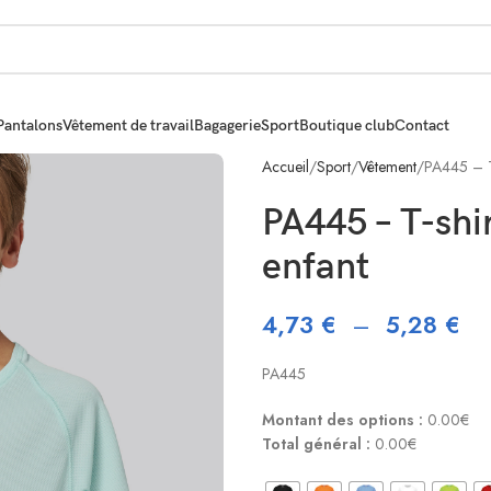
Pantalons
Vêtement de travail
Bagagerie
Sport
Boutique club
Contact
Accueil
Sport
Vêtement
PA445 – T-
PA445 – T-shi
enfant
4,73
€
–
5,28
€
PA445
Montant des options :
0.00€
Total général :
0.00€