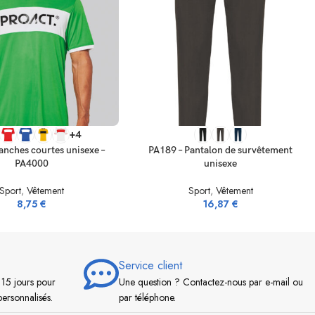
 OPTIONS
CHOIX DES OPTIONS
+4
anches courtes unisexe –
PA189 – Pantalon de survêtement
PA4000
unisexe
Sport
,
Vêtement
Sport
,
Vêtement
8,75
€
16,87
€
Service client
 15 jours pour
Une question ? Contactez-nous par e-mail ou
personnalisés.
par téléphone.