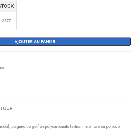
STOCK
3577
AJOUTER AU PANIER
uie
ETOUR
étal, poignée de golf en polycarbonate finition mate, toile en polyester