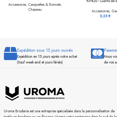
KP420 – Gants de 
Accessoires
,
Casquettes & Bonnets
,
Chapeau
Accessoires
,
Ga
5,25
€
Expédition sous 15 jours ouvrés
Paieme
Expédition en 15 jours après votre achat
Nous vou
(Sauf week-end et jours fériés)
de vos a
Uroma Broderie est une entreprise spécialisée dans la personnalisation de
textile en broderie ou en flocage. Uroma votre partenaire dans le sud de la