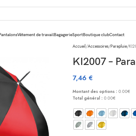
Pantalons
Vêtement de travail
Bagagerie
Sport
Boutique club
Contact
Accueil
Accessoires
Parapluie
KI2
KI2007 – Para
7,46
€
Montant des options :
0.00€
Total général :
0.00€