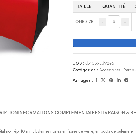
TAILLE
QUANTITÉ
ONE-SIZE
-
+
UGS :
cb4559cd92e6
Catégories :
Accessoires
,
Parapl
Partager :
RIPTION
INFORMATIONS COMPLÉMENTAIRES
LIVRAISON & R
l noir ép. 10 mm, baleines noires en fibres de verre, embouts de baleine en m