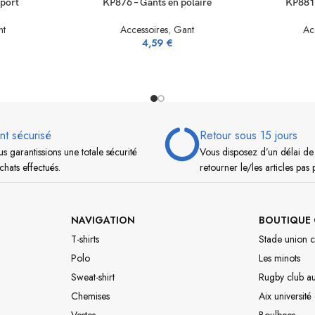
sport
KP876 – Gants en polaire
KP881 
nt
Accessoires
,
Gant
Ac
4,59
€
nt sécurisé
Retour sous 15 jours
s garantissions une totale sécurité
Vous disposez d’un délai de
chats effectués.
retourner le/les articles pas 
NAVIGATION
BOUTIQUE 
T-shirts
Stade union c
Polo
Les minots
Sweat-shirt
Rugby club a
Chemises
Aix université
Vestes
Boulbees