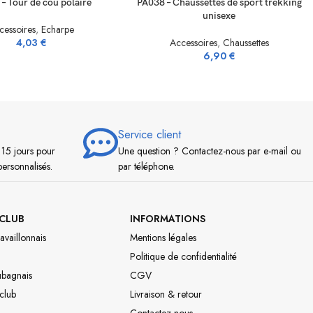
– Tour de cou polaire
PA038 – Chaussettes de sport trekking
unisexe
cessoires
,
Echarpe
4,03
€
Accessoires
,
Chaussettes
6,90
€
Service client
 15 jours pour
Une question ? Contactez-nous par e-mail ou
personnalisés.
par téléphone.
CLUB
INFORMATIONS
availlonnais
Mentions légales
Politique de confidentialité
ubagnais
CGV
 club
Livraison & retour
Contactez-nous