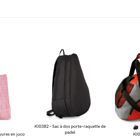
SELECT OPTIONS
SELECT OP
KI0382 – Sac à dos porte-raquette de
padel
yures en juco
KI0