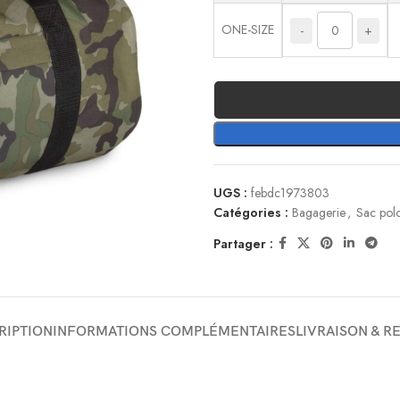
ONE-SIZE
-
+
UGS :
febdc1973803
Catégories :
Bagagerie
,
Sac pol
Partager :
RIPTION
INFORMATIONS COMPLÉMENTAIRES
LIVRAISON & R