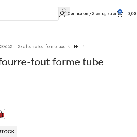
0
Connexion / S'enregistrer
0,0
KI0633 – Sac fourre-tout forme tube
fourre-tout forme tube
STOCK