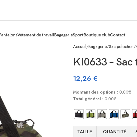
Pantalons
Vêtement de travail
Bagagerie
Sport
Boutique club
Contact
Accueil
Bagagerie
Sac polochon
KI0633 – Sac 
12,26
€
Montant des options :
0.00€
Total général :
0.00€
TAILLE
QUANTITÉ