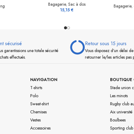
Bagagerie
,
Sac à dos
ing
Bagagerie
,
15,15
€
nt sécurisé
Retour sous 15 jours
s garantissions une totale sécurité
Vous disposez d’un délai de
chats effectués.
retourner le/les articles pas 
NAVIGATION
BOUTIQUE 
T-shirts
Stade union c
Polo
Les minots
Sweat-shirt
Rugby club a
Chemises
Aix université
Vestes
Boulbees
Accessoires
Sporting club