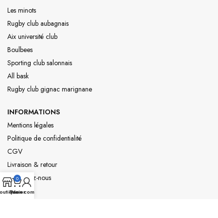
Les minots
Rugby club aubagnais
Aix université club
Boulbees
Sporting club salonnais
All bask
Rugby club gignac marignane
INFORMATIONS
Mentions légales
Politique de confidentialité
CGV
Livraison & retour
Contactez-nous
0
outique
Panier
Mon compte