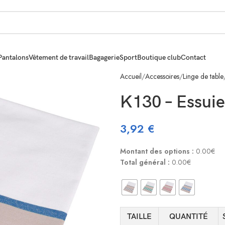
Pantalons
Vêtement de travail
Bagagerie
Sport
Boutique club
Contact
Accueil
Accessoires
Linge de table
K130 – Essuie
3,92
€
Montant des options :
0.00€
Total général :
0.00€
TAILLE
QUANTITÉ