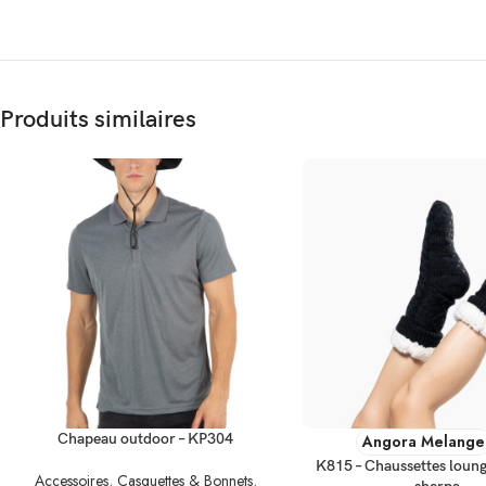
Produits similaires
CHOIX DES OPTIONS
CHOIX DES OPTIONS
Chapeau outdoor – KP304
Angora Melange
K815 – Chaussettes loun
Accessoires
,
Casquettes & Bonnets
,