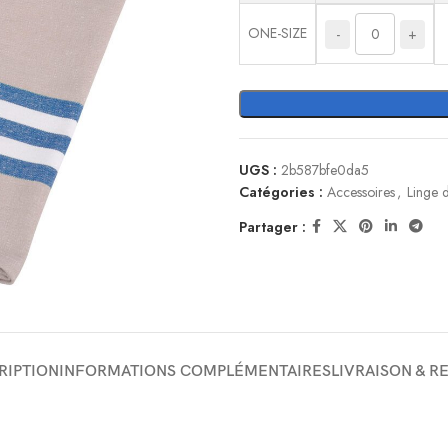
ONE-SIZE
-
+
UGS :
2b587bfe0da5
Catégories :
Accessoires
,
Linge d
Partager :
RIPTION
INFORMATIONS COMPLÉMENTAIRES
LIVRAISON & R