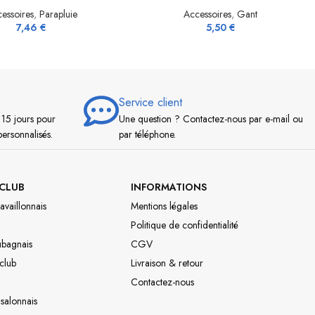
essoires
,
Parapluie
Accessoires
,
Gant
7,46
€
5,50
€
Service client
 15 jours pour
Une question ? Contactez-nous par e-mail ou
personnalisés.
par téléphone.
CLUB
INFORMATIONS
availlonnais
Mentions légales
Politique de confidentialité
ubagnais
CGV
 club
Livraison & retour
Contactez-nous
 salonnais