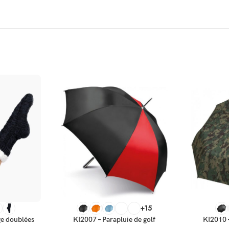
CHOIX DES OPTIONS
CHOIX DES
+15
ge doublées
KI2007 – Parapluie de golf
KI2010 –