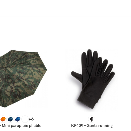
 OPTIONS
CHOIX DES OPTIONS
+6
 Mini parapluie pliable
KP409 – Gants running