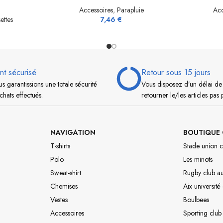
Accessoires
,
Parapluie
Acc
ettes
7,46
€
nt sécurisé
Retour sous 15 jours
s garantissions une totale sécurité
Vous disposez d’un délai de
chats effectués.
retourner le/les articles pas 
NAVIGATION
BOUTIQUE 
T-shirts
Stade union c
Polo
Les minots
Sweat-shirt
Rugby club a
Chemises
Aix université
Vestes
Boulbees
Accessoires
Sporting club