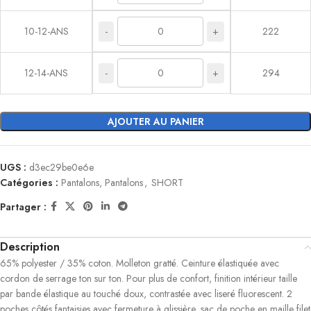
-
+
10-12-ANS
222
-
+
12-14-ANS
294
AJOUTER AU PANIER
UGS :
d3ec29be0e6e
Catégories :
Pantalons, Pantalons
,
SHORT
Partager :
Description
65% polyester / 35% coton. Molleton gratté. Ceinture élastiquée avec
cordon de serrage ton sur ton. Pour plus de confort, finition intérieur taille
par bande élastique au touché doux, contrastée avec liseré fluorescent. 2
poches côtés fantaisies avec fermeture à glissière, sac de poche en maille filet