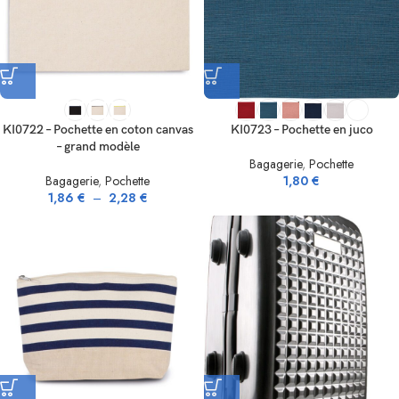
KI0722 – Pochette en coton canvas
KI0723 – Pochette en juco
– grand modèle
Bagagerie
,
Pochette
Bagagerie
,
Pochette
1,80
€
1,86
€
–
2,28
€