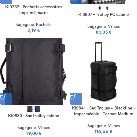
KI0752 – Pochette accessoires
imprimé marin
KI0807 – Trolley PC cabine
Bagagerie
,
Pochette
Bagagerie
,
Valises
3,19
€
80,35
€
KI0841 – Sac Trolley « Blackline »
imperméable – Format Medium
KI0830 – Sac trolley cabine
Bagagerie
,
Valises
Bagagerie
,
Valises
116,66
€
49,00
€