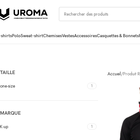
-shirts
Polo
Sweat-shirt
Chemises
Vestes
Accessoires
Casquettes & Bonnets
TAILLE
Accueil
Produit 
one-size
1
MARQUE
K-up
1