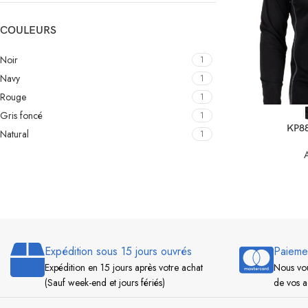
COULEURS
Noir
1
Navy
1
Rouge
1
CHOIX DES OPT
Gris foncé
1
KP88
Natural
1
Expédition sous 15 jours ouvrés
Paieme
Expédition en 15 jours après votre achat
Nous vou
(Sauf week-end et jours fériés)
de vos a