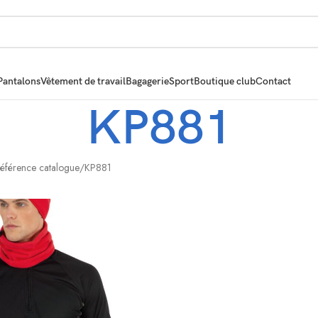
Pantalons
Vêtement de travail
Bagagerie
Sport
Boutique club
Contact
KP881
Référence catalogue
KP881